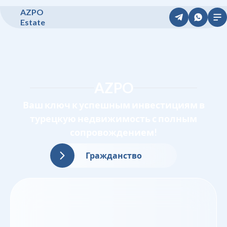
A
Z
P
O
E
s
t
a
t
e
AZPO
Ваш ключ к успешным инвестициям в
турецкую недвижимость с полным
сопровождением!
Гражданство